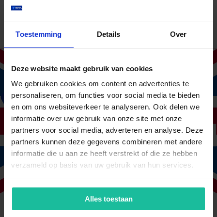
rondkrijgen van de verzuimverzekering. In
november hadden wij alles rond en gingen
wij de acceptatiefase in. Helaas krijgen wij
op dit moment zonder enige toelichting een
Toestemming
Details
Over
verslechterd voorstel. Hierover kregen wij
vanuit de verzekeraar ook geen duidelijke
uitleg. Naar aanleiding hiervan heb ik een
aanvraag ingediend op verzekerverzuim.nl.
Deze website maakt gebruik van cookies
Er was snel respons en contact. Ik was
We gebruiken cookies om content en advertenties te
sceptisch gezien de eerdere ervaring of het
voorstel ook waargemaakt zou worden.
personaliseren, om functies voor social media te bieden
Dit is inderdaad gebeurd. Hier was ik erg
en om ons websiteverkeer te analyseren. Ook delen we
blij mee. Het contact voelt, ondanks de
informatie over uw gebruik van onze site met onze
afstand, persoonlijk.
partners voor social media, adverteren en analyse. Deze
Kortom: goed gedaan en we zijn blij jullie
partners kunnen deze gegevens combineren met andere
klant te zijn. We hebben veel vertrouwen
in de toekomst.
informatie die u aan ze heeft verstrekt of die ze hebben
verzameld op basis van uw gebruik van hun services.
Fleur Bake
Techspread B.V.
Persoonlijke begeleiding en snel afgesloten
Alles toestaan
Ik heb sinds kort werknemers in dienst. Ik