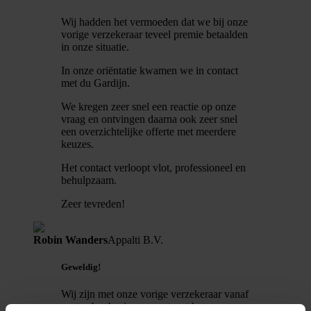
Wij hadden het vermoeden dat we bij onze
vorige verzekeraar teveel premie betaalden
in onze situatie.
In onze oriëntatie kwamen we in contact
met du Gardijn.
We kregen zeer snel een reactie op onze
vraag en ontvingen daarna ook zeer snel
een overzichtelijke offerte met meerdere
keuzes.
Het contact verloopt vlot, professioneel en
behulpzaam.
Zeer tevreden!
Robin Wanders
Appalti B.V.
Geweldig!
Wij zijn met onze vorige verzekeraar vanaf
september bezig geweest met het