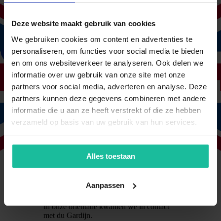
Na informatie opgevraagd te hebben
kregen wij al snel een reactie, gevolgd
Deze website maakt gebruik van cookies
door een persoonlijk
kennismakingsgesprek.
We gebruiken cookies om content en advertenties te
personaliseren, om functies voor social media te bieden
Hierbij is goed advies gegeven, gekeken
en om ons websiteverkeer te analyseren. Ook delen we
naar onze praktijksituatie en de offertes.
informatie over uw gebruik van onze site met onze
Het contact verloopt soepel,
partners voor social media, adverteren en analyse. Deze
klantvriendelijk en professioneel en wij
partners kunnen deze gegevens combineren met andere
zijn dan ook zeer tevreden over de
diensten en de communicatie.
informatie die u aan ze heeft verstrekt of die ze hebben
verzameld op basis van uw gebruik van hun services.
Riko Zwaving
Villa Chocola
Vlot, professioneel en behulpzaam
Alles toestaan
Wij hadden het vermoeden dat we bij onze
vorige verzekeraar teveel premie betaalden
Aanpassen
in onze situatie.
In onze oriëntatie kwamen we in contact
met du Gardijn.