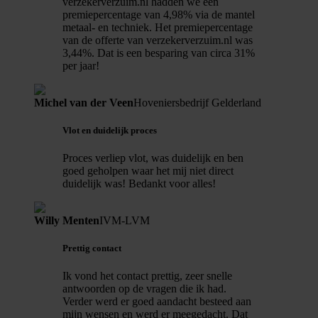
verzekerverzuim.nl hadden we een
premiepercentage van 4,98% via de mantel
metaal- en techniek. Het premiepercentage
van de offerte van verzekerverzuim.nl was
3,44%. Dat is een besparing van circa 31%
per jaar!
Michel van der Veen
Hoveniersbedrijf Gelderland
Vlot en duidelijk proces
Proces verliep vlot, was duidelijk en ben
goed geholpen waar het mij niet direct
duidelijk was! Bedankt voor alles!
Willy Menten
IVM-LVM
Prettig contact
Ik vond het contact prettig, zeer snelle
antwoorden op de vragen die ik had.
Verder werd er goed aandacht besteed aan
mijn wensen en werd er meegedacht. Dat