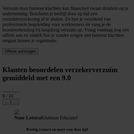
Verzuim door burnout klachten kan financieel zwaar drukken op je
onderneming. Bescherm je bedrijf door op tijd een
verzuimverzekering af te sluiten. Zo ben je verzekerd van
professionele begeleiding voor werknemers én vang je de
loondoorbetaling bij langdurig verzuim op. Vraag vandaag nog een
offerte aan en ontdek hoe je zonder zorgen met burnout klachten
omgaat binnen je organisatie.
Offerte aanvragen
Klanten beoordelen verzekerverzuim
gemiddeld met een 9.0
...
...
...
...
...
9
/ 10
...
...
Noor Lotstra
Kluitman Educatief
Prettig contact en meer van deze tijd