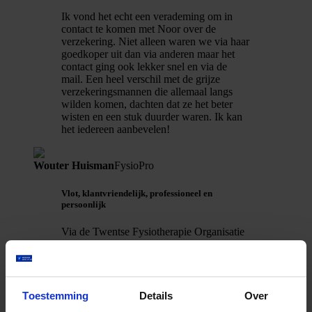
Ik vond het echt een verademing om in
contact te komen met Noor over de
verzekering. Niet alleen waren we via haar
goedkoper uit dan via anderen maar het
contact ging ook lekker snel en via de
mail. Een heel verschil met de grijze
verzekeringsmannen die allemaal langs
wilden komen, dachten dat ze het beter
wisten en een stuk duurder waren. Ik kan
het iedereen aanbevelen!
Wouter Huisman
FysioPro
Vlot, klantvriendelijk, professioneel en
persoonlijk
Via de Twentse Fysiotherapie Organisatie
kwamen we in contact met du Gardijn.
Onze praktijk is de afgelopen jaren
gegroeid en daarmee de administratieve
werkzaamheden, waaronder het
Toestemming
Details
Over
ziekteverzuim.