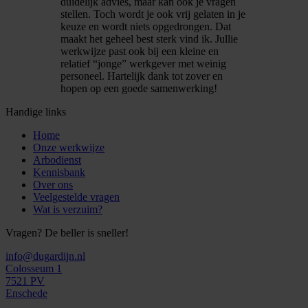
duidelijk advies, maar kan ook je vragen
stellen. Toch wordt je ook vrij gelaten in je
keuze en wordt niets opgedrongen. Dat
maakt het geheel best sterk vind ik. Jullie
werkwijze past ook bij een kleine en
relatief “jonge” werkgever met weinig
personeel. Hartelijk dank tot zover en
hopen op een goede samenwerking!
Handige links
Home
Onze werkwijze
Arbodienst
Kennisbank
Over ons
Veelgestelde vragen
Wat is verzuim?
Vragen? De beller is sneller!
info@dugardijn.nl
Colosseum 1
7521 PV
Enschede