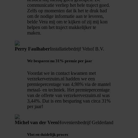
communicatie verliep het hele traject goed.
Zelfs op momenten dat ik het te druk had
om de nodige informatie aan te leveren,
belde Vera mij om te kijken of zij mij kon
helpen om het traject makkelijker te
maken.
Perry Faulhaber
Installatiebedrijf Vehof B.V.
We besparen nu 31% premie per jaar
Voordat we in contact kwamen met
verzekerverzuim.nl hadden we een
premiepercentage van 4,98% via de mantel
metaal- en techniek. Het premiepercentage
van de offerte van verzekerverzuim.nl was
3,44%. Dat is een besparing van circa 31%
per jaar!
Michel van der Veen
Hoveniersbedrijf Gelderland
Vlot en duidelijk proces