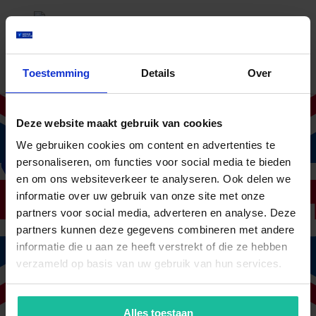
Wouter Huisman
FysioPro
Vlot, klantvriendelijk, professioneel en
persoonlijk
Toestemming
Details
Over
Via de Twentse Fysiotherapie Organisatie
kwamen we in contact met du Gardijn.
Deze website maakt gebruik van cookies
Onze praktijk is de afgelopen jaren
We gebruiken cookies om content en advertenties te
gegroeid en daarmee de administratieve
werkzaamheden, waaronder het
personaliseren, om functies voor social media te bieden
ziekteverzuim.
en om ons websiteverkeer te analyseren. Ook delen we
Na informatie opgevraagd te hebben
informatie over uw gebruik van onze site met onze
kregen wij al snel een reactie, gevolgd
partners voor social media, adverteren en analyse. Deze
door een persoonlijk
partners kunnen deze gegevens combineren met andere
kennismakingsgesprek.
informatie die u aan ze heeft verstrekt of die ze hebben
Hierbij is goed advies gegeven, gekeken
verzameld op basis van uw gebruik van hun services.
naar onze praktijksituatie en de offertes.
Het contact verloopt soepel,
klantvriendelijk en professioneel en wij
Alles toestaan