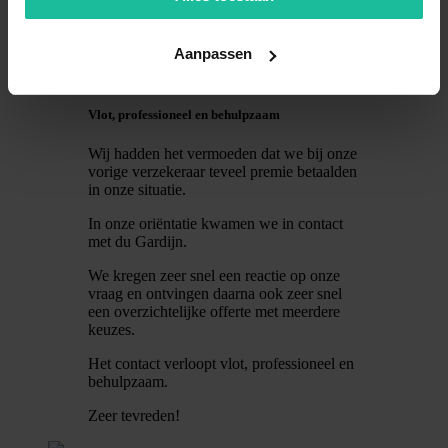
zijn dan ook zeer tevreden over de
diensten en de communicatie.
Aanpassen
Riko Zwaving
Villa Chocola
Vlot, professioneel en behulpzaam
Wij hadden het vermoeden dat we bij onze
vorige verzekeraar teveel premie betaalden
in onze situatie.
In onze oriëntatie kwamen we in contact
met du Gardijn.
We kregen zeer snel een reactie op onze
vraag en ontvingen daarna ook zeer snel
een overzichtelijke offerte met meerdere
keuzes.
Het contact verloopt vlot, professioneel en
behulpzaam.
Zeer tevreden!