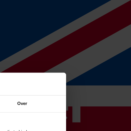
m?
an re-integratie. Ook moet je voldoen aan strikte regels vanuit de
Over
 re-integratiebeleid te voeren, terwijl je tegelijkertijd het loon moet