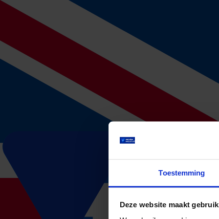
Welke verplichtingen heb ik als
Bij langdurig ziekteverzuim ben je als werkgever verplicht om twee ja
Wet verbetering poortwachter. Het niet naleven van deze verplichtingen
Bereken vrijblijvend jouw premie
Hoeveel medewerkers heb je?
Totale bruto loonsom per jaar
...
Binnen 3 minuten ingevuld!
Bereken jouw verzuimpremie
Alle verplichtingen op een rijtje
Toestemming
Wanneer een werknemer langdurig ziek is, rust er een flinke verantwoord
blijven doorbetalen. Hieronder vind je alle verplichtingen duidelijk ui
Deze website maakt gebruik
Loondoorbetaling: