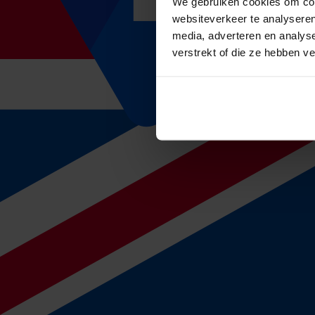
We gebruiken cookies om cont
Je moet gedurende de eerste twee ziektejaren minimaal 70% van 
op terugkeer in het bedrijf.
websiteverkeer te analyseren
media, adverteren en analys
Re-integratieplicht (Wet verbetering poortwachter):
verstrekt of die ze hebben v
Je moet samen met je zieke werknemer werken aan terugkeer op 
aanpak en regelmatige evaluaties. Alles moet worden vastgelegd 
Passend werk aanbieden:
Als de werknemer niet terug kan keren in zijn oude functie, ben 
werk bij een andere werkgever (spoor 2).
Administratieve verplichtingen:
Je moet het hele verzuimtraject zorgvuldig documenteren. De
besluiten om de loondoorbetalingsverplichting met maximaal een
Melding aan het UWV:
Na 42 weken ziekteverzuim moet je een melding doen bij het 
gedaan aan re-integratie.
Voorkomen van sancties:
Als werkgever moet je kunnen aantonen dat je je maximaal hebt
één jaar extra loondoorbetaling.
Contact houden met de werknemer:
Je moet regelmatig contact onderhouden met je zieke werknemer