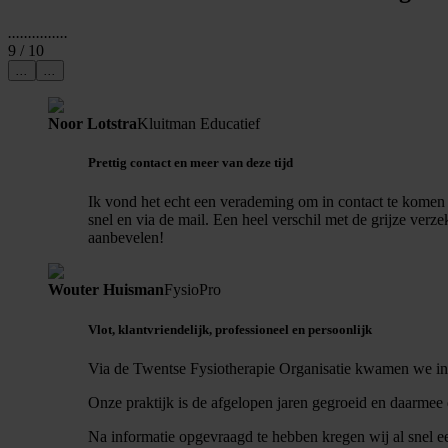
...
...
...
...
...
9
/ 10
...
...
Noor Lotstra
Kluitman Educatief
Prettig contact en meer van deze tijd
Ik vond het echt een verademing om in contact te komen 
snel en via de mail. Een heel verschil met de grijze ver
aanbevelen!
Wouter Huisman
FysioPro
Vlot, klantvriendelijk, professioneel en persoonlijk
Via de Twentse Fysiotherapie Organisatie kwamen we in 
Onze praktijk is de afgelopen jaren gegroeid en daarme
Na informatie opgevraagd te hebben kregen wij al snel e