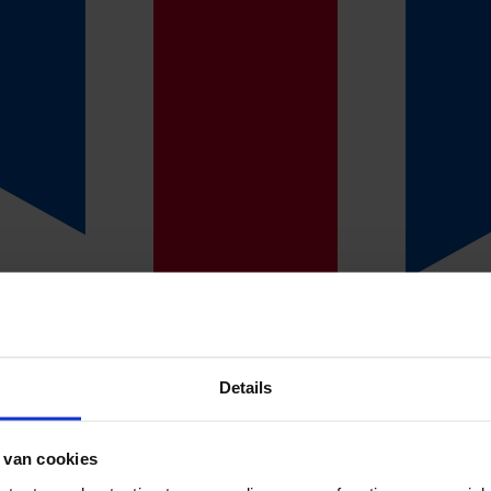
 werkgever bij langdurig verzui
ar lang het loon door te betalen en samen met de werknemer te werken a
 kan leiden tot financiële sancties.
Details
elijkheid op jou als werkgever. Je bent wettelijk verplicht om een actief
tgelegd:
 van cookies