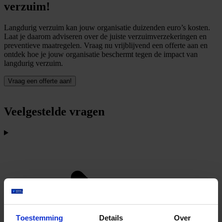
verzuim!
Langdurig verzuim kan jouw organisatie duizenden euro’s kosten.
Laat je daarom adviseren over de juiste verzuimverzekeringen en
preventieve maatregelen. Vraag nu vrijblijvend een offerte aan en
ontdek hoe je jouw organisatie beschermt tegen de impact van
langdurig verzuim.
Vraag een offerte aan!
Veelgestelde vragen
Toestemming
Details
Over