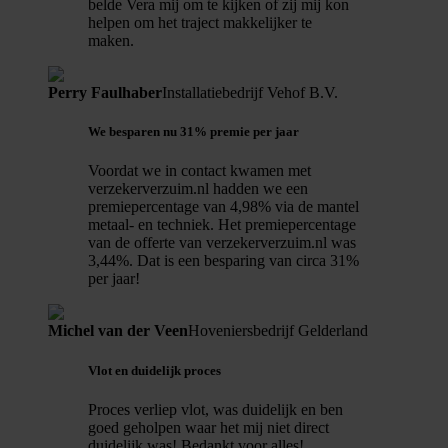
belde Vera mij om te kijken of zij mij kon
helpen om het traject makkelijker te
maken.
Perry Faulhaber
Installatiebedrijf Vehof B.V.
We besparen nu 31% premie per jaar
Voordat we in contact kwamen met
verzekerverzuim.nl hadden we een
premiepercentage van 4,98% via de mantel
metaal- en techniek. Het premiepercentage
van de offerte van verzekerverzuim.nl was
3,44%. Dat is een besparing van circa 31%
per jaar!
Michel van der Veen
Hoveniersbedrijf Gelderland
Vlot en duidelijk proces
Proces verliep vlot, was duidelijk en ben
goed geholpen waar het mij niet direct
duidelijk was! Bedankt voor alles!