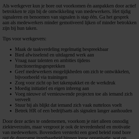
Als werkgever kun je bore out voorkomen én aanpakken door actief
betrokken te zijn bij de ontwikkeling van medewerkers. Het tijdig
signaleren en benoemen van signalen is stap één. Ga het gesprek
aan als medewerkers minder gemotiveerd lijken of minder betrokken
zijn bij hun taken.
Tips voor werkgevers:
Maak de taakverdeling regelmatig bespreekbaar
Bied afwisselend en uitdagend werk aan
Vraag naar talenten en ambities tijdens
functioneringsgesprekken
Geef medewerkers mogelijkheden om zich te ontwikkelen,
bijvoorbeeld via trainingen
Zorg voor zicht op het takenpakket en de werkdruk
Moedig initiatief en eigen inbreng aan
Voeg nieuwe of vernieuwende projecten toe als iemand zich
verveelt
Stuur bij als blijkt dat iemand zich vaak nutteloos voelt
Betrek HR of een bedrijfsarts als signalen langer aanhouden
Door deze acties te ondernemen, voorkom je niet alleen onnodig
ziekteverzuim, maar vergroot je ook de tevredenheid en motivatie
van medewerkers. Bovendien versterkt een goed beleid rond bore
out de duurzame inzetbaarheid binnen jouw organisatie, wat op