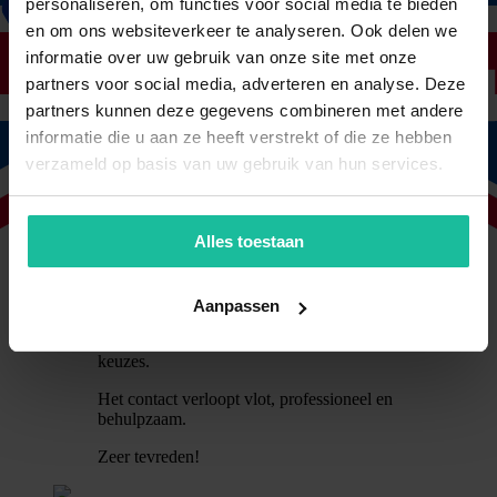
zijn dan ook zeer tevreden over de
personaliseren, om functies voor social media te bieden
diensten en de communicatie.
en om ons websiteverkeer te analyseren. Ook delen we
informatie over uw gebruik van onze site met onze
Riko Zwaving
Villa Chocola
partners voor social media, adverteren en analyse. Deze
partners kunnen deze gegevens combineren met andere
Vlot, professioneel en behulpzaam
informatie die u aan ze heeft verstrekt of die ze hebben
verzameld op basis van uw gebruik van hun services.
Wij hadden het vermoeden dat we bij onze
vorige verzekeraar teveel premie betaalden
in onze situatie.
Alles toestaan
In onze oriëntatie kwamen we in contact
met du Gardijn.
We kregen zeer snel een reactie op onze
Aanpassen
vraag en ontvingen daarna ook zeer snel
een overzichtelijke offerte met meerdere
keuzes.
Het contact verloopt vlot, professioneel en
behulpzaam.
Zeer tevreden!