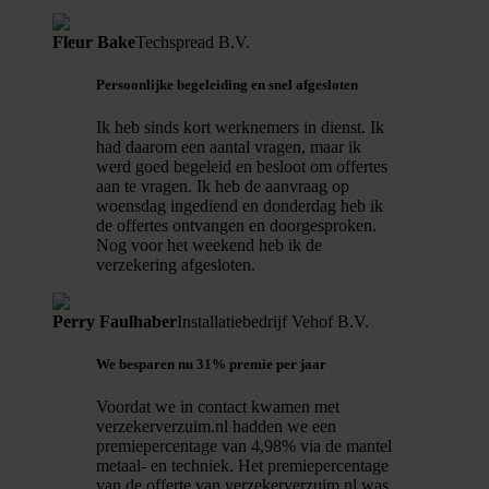
Fleur Bake
Techspread B.V.
Persoonlijke begeleiding en snel afgesloten
Ik heb sinds kort werknemers in dienst. Ik
had daarom een aantal vragen, maar ik
werd goed begeleid en besloot om offertes
aan te vragen. Ik heb de aanvraag op
woensdag ingediend en donderdag heb ik
de offertes ontvangen en doorgesproken.
Nog voor het weekend heb ik de
verzekering afgesloten.
Perry Faulhaber
Installatiebedrijf Vehof B.V.
We besparen nu 31% premie per jaar
Voordat we in contact kwamen met
verzekerverzuim.nl hadden we een
premiepercentage van 4,98% via de mantel
metaal- en techniek. Het premiepercentage
van de offerte van verzekerverzuim.nl was