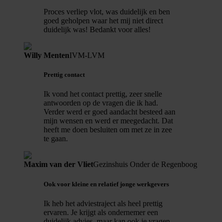
Proces verliep vlot, was duidelijk en ben
goed geholpen waar het mij niet direct
duidelijk was! Bedankt voor alles!
Willy Menten
IVM-LVM
Prettig contact
Ik vond het contact prettig, zeer snelle
antwoorden op de vragen die ik had.
Verder werd er goed aandacht besteed aan
mijn wensen en werd er meegedacht. Dat
heeft me doen besluiten om met ze in zee
te gaan.
Maxim van der Vliet
Gezinshuis Onder de Regenboog
Ook voor kleine en relatief jonge werkgevers
Ik heb het adviestraject als heel prettig
ervaren. Je krijgt als ondernemer een
duidelijk advies, maar kan ook je vragen