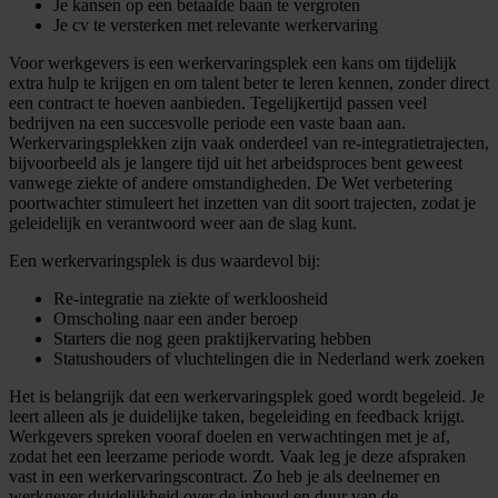
Je kansen op een betaalde baan te vergroten
Je cv te versterken met relevante werkervaring
Voor werkgevers is een werkervaringsplek een kans om tijdelijk
extra hulp te krijgen en om talent beter te leren kennen, zonder direct
een contract te hoeven aanbieden. Tegelijkertijd passen veel
bedrijven na een succesvolle periode een vaste baan aan.
Werkervaringsplekken zijn vaak onderdeel van re-integratietrajecten,
bijvoorbeeld als je langere tijd uit het arbeidsproces bent geweest
vanwege ziekte of andere omstandigheden. De Wet verbetering
poortwachter stimuleert het inzetten van dit soort trajecten, zodat je
geleidelijk en verantwoord weer aan de slag kunt.
Een werkervaringsplek is dus waardevol bij:
Re-integratie na ziekte of werkloosheid
Omscholing naar een ander beroep
Starters die nog geen praktijkervaring hebben
Statushouders of vluchtelingen die in Nederland werk zoeken
Het is belangrijk dat een werkervaringsplek goed wordt begeleid. Je
leert alleen als je duidelijke taken, begeleiding en feedback krijgt.
Werkgevers spreken vooraf doelen en verwachtingen met je af,
zodat het een leerzame periode wordt. Vaak leg je deze afspraken
vast in een werkervaringscontract. Zo heb je als deelnemer en
werkgever duidelijkheid over de inhoud en duur van de