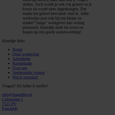
stellen. Toch wordt je ook vrij gelaten in je
keuze en wordt niets opgedrongen. Dat
maakt het geheel best sterk vind ik. Jullie
werkwijze past ook bij een kleine en
relatief “jonge” werkgever met weinig
personeel. Hartelijk dank tot zover en
hopen op een goede samenwerking!
Handige links
Home
Onze werkwijze
Arbodienst
Kennisbank
Over ons
Veelgestelde vragen
Wat is verzuim?
Vragen? De beller is sneller!
info@dugardijn.nl
Colosseum 1
7521 PV
Enschede