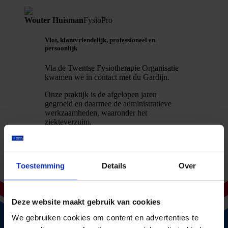
Wouter Huisman
FysioPro
Vlot, klantvriendelijk, professioneel en
persoonlijk
Via de Twentse Fysiotherapie Organisatie
kwamen we in contact met du Gardijn.
Onze praktijk is de afgelopen jaren
gegroeid en daarmee de administratieve
werkzaamheden, waaronder het
ziekteverzuim.
Na informatie opgevraagd te hebben
kregen wij al snel een reactie, gevolgd
door een persoonlijk
Toestemming
Details
Over
kennismakingsgesprek.
Hierbij is goed advies gegeven, gekeken
naar onze praktijksituatie en de offertes.
Deze website maakt gebruik van cookies
Het contact verloopt soepel,
We gebruiken cookies om content en advertenties te
klantvriendelijk en professioneel en wij