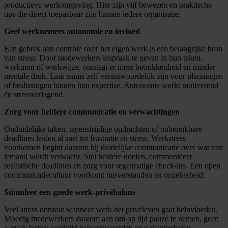
productieve werkomgeving. Hier zijn vijf bewezen en praktische
tips die direct toepasbaar zijn binnen iedere organisatie:
Geef werknemers autonomie en invloed
Een gebrek aan controle over het eigen werk is een belangrijke bron
van stress. Door medewerkers inspraak te geven in hun taken,
werkuren of werkwijze, ontstaat er meer betrokkenheid en minder
mentale druk. Laat teams zelf verantwoordelijk zijn voor planningen
of beslissingen binnen hun expertise. Autonomie werkt motiverend
én stressverlagend.
Zorg voor heldere communicatie en verwachtingen
Onduidelijke taken, tegenstrijdige opdrachten of onbereikbare
deadlines leiden al snel tot frustratie en stress. Werkstress
voorkomen begint daarom bij duidelijke communicatie over wat van
iemand wordt verwacht. Stel heldere doelen, communiceer
realistische deadlines en zorg voor regelmatige check-ins. Een open
communicatiecultuur voorkomt misverstanden en onzekerheid.
Stimuleer een goede werk-privébalans
Veel stress ontstaat wanneer werk het privéleven gaat beïnvloeden.
Moedig medewerkers daarom aan om op tijd pauze te nemen, geen
e-mails buiten werktijd te beantwoorden en vakantiedagen