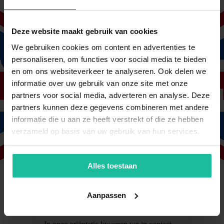
werkzaamheden, waaronder het
ziekteverzuim.
Na informatie opgevraagd te hebben
Deze website maakt gebruik van cookies
kregen wij al snel een reactie, gevolgd
door een persoonlijk
We gebruiken cookies om content en advertenties te
kennismakingsgesprek.
personaliseren, om functies voor social media te bieden
en om ons websiteverkeer te analyseren. Ook delen we
Hierbij is goed advies gegeven, gekeken
naar onze praktijksituatie en de offertes.
informatie over uw gebruik van onze site met onze
partners voor social media, adverteren en analyse. Deze
Het contact verloopt soepel,
klantvriendelijk en professioneel en wij
partners kunnen deze gegevens combineren met andere
zijn dan ook zeer tevreden over de
informatie die u aan ze heeft verstrekt of die ze hebben
diensten en de communicatie.
verzameld op basis van uw gebruik van hun services.
Riko Zwaving
Villa Chocola
Alles toestaan
Vlot, professioneel en behulpzaam
Wij hadden het vermoeden dat we bij onze
Aanpassen
vorige verzekeraar teveel premie betaalden
in onze situatie.