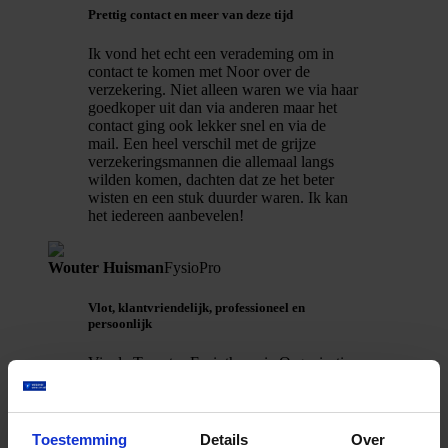
Prettig contact en meer van deze tijd
Ik vond het echt een verademing om in
contact te komen met Noor over de
verzekering. Niet alleen waren we via haar
goedkoper uit dan via anderen maar het
contact ging ook lekker snel en via de
mail. Een heel verschil met de grijze
verzekeringsmannen die allemaal langs
wilden komen, dachten dat ze het beter
wisten en een stuk duurder waren. Ik kan
het iedereen aanbevelen!
Wouter Huisman
FysioPro
Vlot, klantvriendelijk, professioneel en
persoonlijk
Via de Twentse Fysiotherapie Organisatie
kwamen we in contact met du Gardijn.
Onze praktijk is de afgelopen jaren
gegroeid en daarmee de administratieve
Toestemming
Details
Over