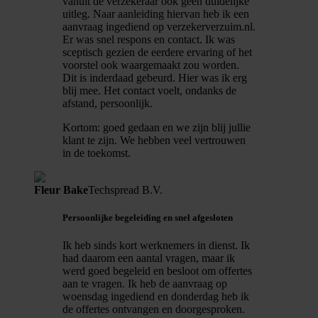
vanuit de verzekeraar ook geen duidelijke
uitleg. Naar aanleiding hiervan heb ik een
aanvraag ingediend op verzekerverzuim.nl.
Er was snel respons en contact. Ik was
sceptisch gezien de eerdere ervaring of het
voorstel ook waargemaakt zou worden.
Dit is inderdaad gebeurd. Hier was ik erg
blij mee. Het contact voelt, ondanks de
afstand, persoonlijk.
Kortom: goed gedaan en we zijn blij jullie
klant te zijn. We hebben veel vertrouwen
in de toekomst.
Fleur Bake
Techspread B.V.
Persoonlijke begeleiding en snel afgesloten
Ik heb sinds kort werknemers in dienst. Ik
had daarom een aantal vragen, maar ik
werd goed begeleid en besloot om offertes
aan te vragen. Ik heb de aanvraag op
woensdag ingediend en donderdag heb ik
de offertes ontvangen en doorgesproken.