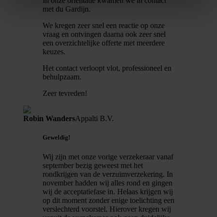
In onze oriëntatie kwamen we in contact
met du Gardijn.
We kregen zeer snel een reactie op onze
vraag en ontvingen daarna ook zeer snel
een overzichtelijke offerte met meerdere
keuzes.
Het contact verloopt vlot, professioneel en
behulpzaam.
Zeer tevreden!
Robin Wanders
Appalti B.V.
Geweldig!
Wij zijn met onze vorige verzekeraar vanaf
september bezig geweest met het
rondkrijgen van de verzuimverzekering. In
november hadden wij alles rond en gingen
wij de acceptatiefase in. Helaas krijgen wij
op dit moment zonder enige toelichting een
verslechterd voorstel. Hierover kregen wij