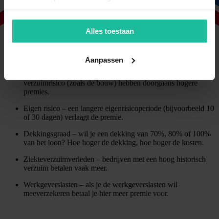
de premie beïnvloeden:
Aantal werknemers – joe meer personeel, hoe hoger de totale
Alles toestaan
kosten.
Bruto loonsom – de premie wordt vaak berekend als een
percentage van de totale loonsom.
Aanpassen
Sector en risicoprofiel – beroepen met een hoger
verzuimrisico (zoals de bouw) hebben doorgaans hogere
premies.
Eigen risico – een langere eigenrisicoperiode (bijvoorbeeld 10
of 30 dagen) verlaagt de premie.
Dekkingsgraad – wil je een dekking van 70%, 80% of 100%
van het loon? Hoe hoger de dekking, hoe hoger de kosten.
Ziekteverzuimverleden – bedrijven met een hoog historisch
verzuim betalen vaak meer.
Werkgeverslasten – als je de werkgeverslasten wil
meeverzekeren betaal je hier meer premie voor.