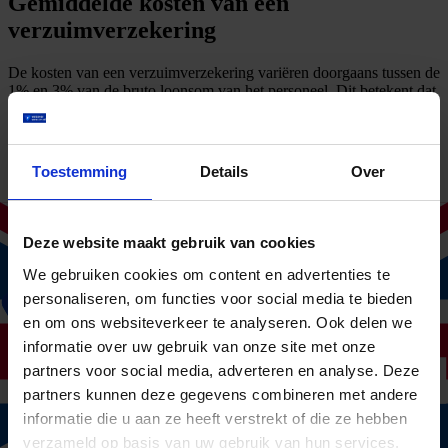
Gemiddelde kosten van een
verzuimverzekering
De kosten van een verzuimverzekering variëren doorgaans tussen de
1% en 3% van de bruto loonsom van het personeel. Dit betekent dat
een bedrijf met een totale loonsom van €500.000 jaarlijks tussen de
€5.000 en €15.000 betaalt voor een verzuimverzekering. Hoe hoog
de premie precies uitvalt, hangt af van verschillende factoren. Denk
aan het aantal werknemers, de gekozen dekking en het eigen risico.
Toestemming
Details
Over
Een verzuimverzekering met uitgebreidere dekking of een korte
eigenrisicoperiode zal hogere kosten met zich meebrengen.
Daarnaast spelen de sector en het ziekteverzuimverleden een grote
Deze website maakt gebruik van cookies
rol in de premie. Werkgevers in sectoren met een hoger
verzuimpercentage betalen vaak meer dan bedrijven met een laag
We gebruiken cookies om content en advertenties te
verzuim.
personaliseren, om functies voor social media te bieden
en om ons websiteverkeer te analyseren. Ook delen we
Vrijblijvend offerte aanvragen
informatie over uw gebruik van onze site met onze
partners voor social media, adverteren en analyse. Deze
Waar zijn de kosten van afhankelijk?
partners kunnen deze gegevens combineren met andere
informatie die u aan ze heeft verstrekt of die ze hebben
De verzuimverzekering kosten worden bepaald door verschillende
verzameld op basis van uw gebruik van hun services.
factoren. Hieronder een overzicht van de belangrijkste elementen die